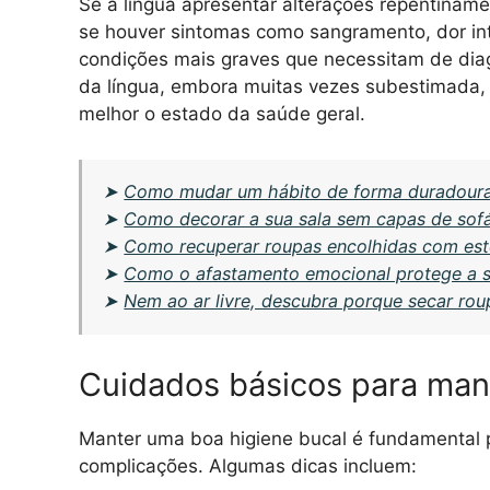
Se a língua apresentar alterações repentinam
se houver sintomas como sangramento, dor inte
condições mais graves que necessitam de dia
da língua, embora muitas vezes subestimada,
melhor o estado da saúde geral.
➤
Como mudar um hábito de forma duradoura
➤
Como decorar a sua sala sem capas de sof
➤
Como recuperar roupas encolhidas com este
➤
Como o afastamento emocional protege a 
➤
Nem ao ar livre, descubra porque secar ro
Cuidados básicos para mant
Manter uma boa higiene bucal é fundamental p
complicações. Algumas dicas incluem: