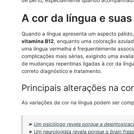
de perto, especialmente quando acompanhada
A cor da língua e sua
Quando a língua apresenta um aspecto pálido,
vitamina B12
, enquanto uma coloração azulada
uma língua vermelha é frequentemente associ
complicações mais sérias, exigindo uma avali
de mudanças repentinas ligadas à cor da língu
correto diagnóstico e tratamento.
Principais alterações na cor
As variações de cor na língua podem ser com
➤
Um psicólogo revela porque a desintoxicaçã
➤
Um neurologista revela porque o brain fre