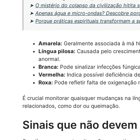
➤
O mistério do colapso da civilização hitita
➤
Apenas água e micro-ondas? Descobre porq
➤
Porque práticas espirituais transformam a 
Amarela:
Geralmente associada à má hig
Língua pilosa:
Causada pelo crescimento
anormal.
Branca:
Pode sinalizar infecções fúngic
Vermelha:
Indica possível deficiência 
Roxa:
Pode refletir falta de oxigenação 
É crucial monitorar quaisquer mudanças na lín
relacionados, como dor ou queimação.
Sinais que não devem 