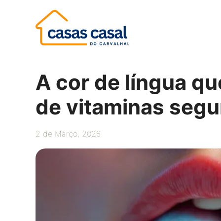
Saltar
para
o
conteúdo
A cor de língua qu
de vitaminas seg
2 de Março, 2026