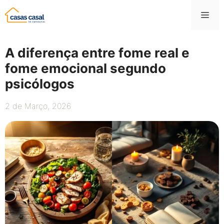
Saltar
Me
para
o
conteúdo
A diferença entre fome real e
fome emocional segundo
psicólogos
2 de Março, 2026