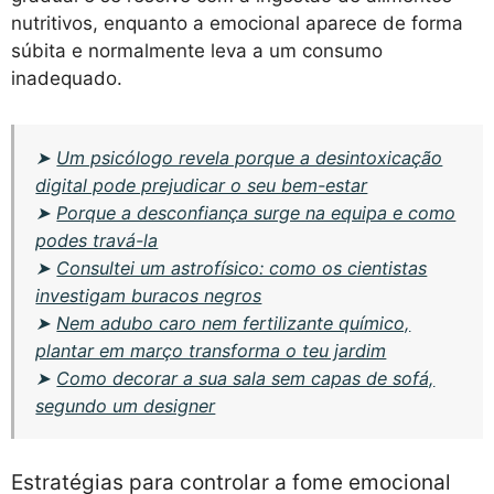
nutritivos, enquanto a emocional aparece de forma
súbita e normalmente leva a um consumo
inadequado.
➤
Um psicólogo revela porque a desintoxicação
digital pode prejudicar o seu bem-estar
➤
Porque a desconfiança surge na equipa e como
podes travá-la
➤
Consultei um astrofísico: como os cientistas
investigam buracos negros
➤
Nem adubo caro nem fertilizante químico,
plantar em março transforma o teu jardim
➤
Como decorar a sua sala sem capas de sofá,
segundo um designer
Estratégias para controlar a fome emocional