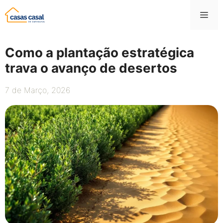
Saltar
Me
para
o
conteúdo
Como a plantação estratégica
trava o avanço de desertos
7 de Março, 2026