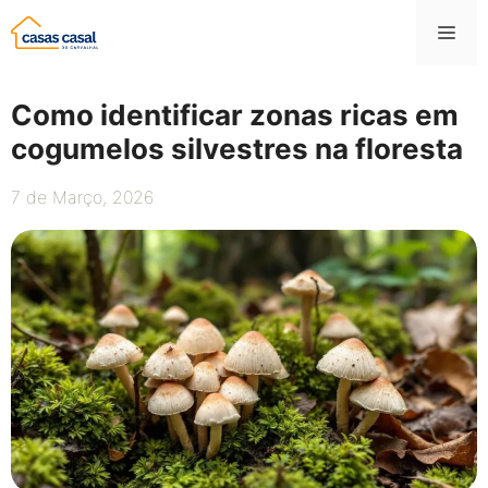
Saltar
Me
para
o
conteúdo
Como identificar zonas ricas em
cogumelos silvestres na floresta
7 de Março, 2026