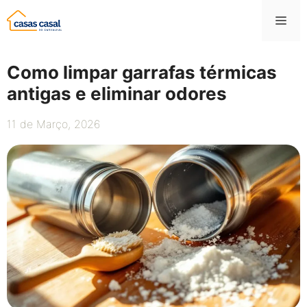
Saltar
Me
para
o
conteúdo
Como limpar garrafas térmicas
antigas e eliminar odores
11 de Março, 2026