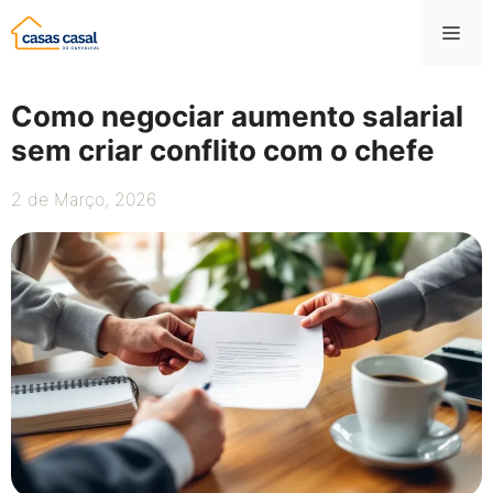
Saltar
Me
para
o
conteúdo
Como negociar aumento salarial
sem criar conflito com o chefe
2 de Março, 2026