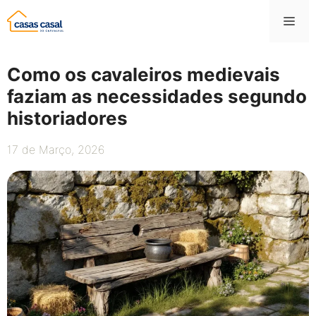
Saltar
Me
para
o
conteúdo
Como os cavaleiros medievais
faziam as necessidades segundo
historiadores
17 de Março, 2026