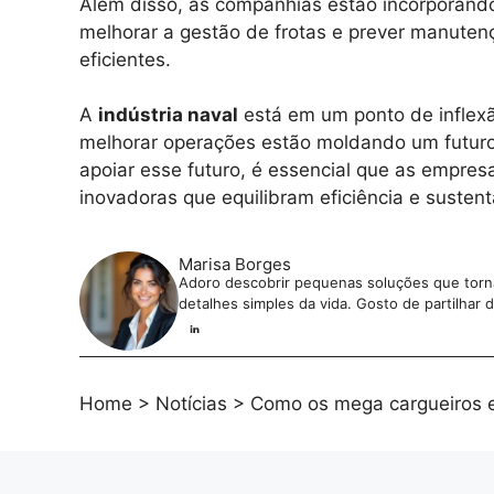
Além disso, as companhias estão incorporando i
melhorar a gestão de frotas e prever manuten
eficientes.
A
indústria naval
está em um ponto de inflexã
melhorar operações estão moldando um futuro 
apoiar esse futuro, é essencial que as empre
inovadoras que equilibram eficiência e sustent
Marisa Borges
Adoro descobrir pequenas soluções que tornam
detalhes simples da vida. Gosto de partilhar
Home
>
Notícias
>
Como os mega cargueiros es