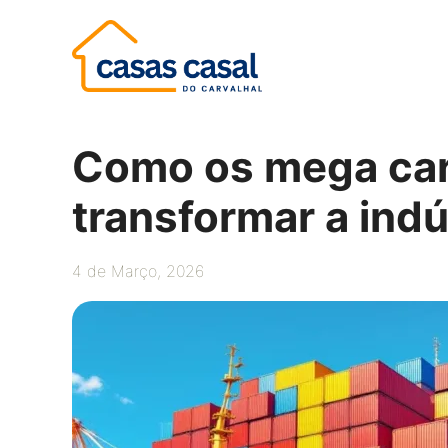
Saltar
para
o
conteúdo
Como os mega car
transformar a indú
4 de Março, 2026