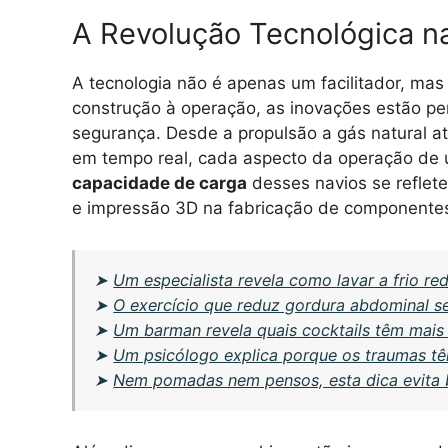
A Revolução Tecnológica na
A tecnologia não é apenas um facilitador, ma
construção à operação, as inovações estão per
segurança. Desde a propulsão a gás natural 
em tempo real, cada aspecto da operação de 
capacidade de carga
desses navios se reflete
e impressão 3D na fabricação de componente
➤
Um especialista revela como lavar a frio re
➤
O exercício que reduz gordura abdominal s
➤
Um barman revela quais cocktails têm mais 
➤
Um psicólogo explica porque os traumas t
➤
Nem pomadas nem pensos, esta dica evita