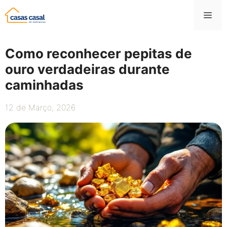
Saltar
Me
para
o
conteúdo
Como reconhecer pepitas de
ouro verdadeiras durante
caminhadas
12 de Março, 2026