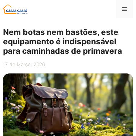
Saltar
Me
para
o
conteúdo
Nem botas nem bastões, este
equipamento é indispensável
para caminhadas de primavera
17 de Março, 2026