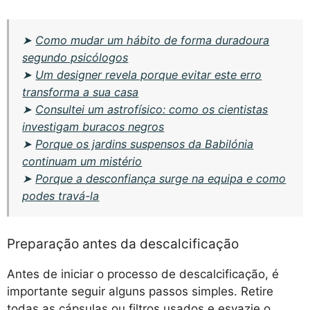
➤
Como mudar um hábito de forma duradoura
segundo psicólogos
➤
Um designer revela porque evitar este erro
transforma a sua casa
➤
Consultei um astrofísico: como os cientistas
investigam buracos negros
➤
Porque os jardins suspensos da Babilónia
continuam um mistério
➤
Porque a desconfiança surge na equipa e como
podes travá-la
Preparação antes da descalcificação
Antes de iniciar o processo de descalcificação, é
importante seguir alguns passos simples. Retire
todas as cápsulas ou filtros usados e esvazie o