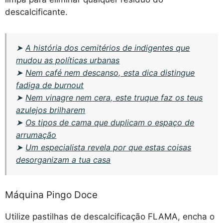
descalcificante.
➤
A história dos cemitérios de indigentes que
mudou as políticas urbanas
➤
Nem café nem descanso, esta dica distingue
fadiga de burnout
➤
Nem vinagre nem cera, este truque faz os teus
azulejos brilharem
➤
Os tipos de cama que duplicam o espaço de
arrumação
➤
Um especialista revela por que estas coisas
desorganizam a tua casa
Máquina Pingo Doce
Utilize pastilhas de descalcificação FLAMA, encha o