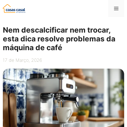
Saltar
Me
para
o
conteúdo
Nem descalcificar nem trocar,
esta dica resolve problemas da
máquina de café
17 de Março, 2026