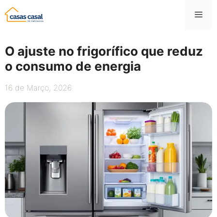
Saltar
Me
para
o
conteúdo
O ajuste no frigorífico que reduz
o consumo de energia
16 de Março, 2026