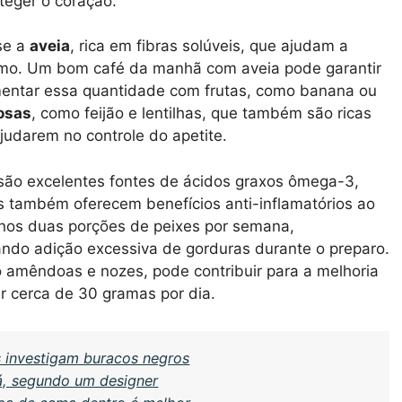
teger o coração.
se a
aveia
, rica em fibras solúveis, que ajudam a
ismo. Um bom café da manhã com aveia pode garantir
ementar essa quantidade com frutas, como banana ou
osas
, como feijão e lentilhas, que também são ricas
udarem no controle do apetite.
são excelentes fontes de ácidos graxos ômega-3,
s também oferecem benefícios anti-inflamatórios ao
nos duas porções de peixes por semana,
ando adição excessiva de gorduras durante o preparo.
 amêndoas e nozes, pode contribuir para a melhoria
r cerca de 30 gramas por dia.
as investigam buracos negros
á, segundo um designer