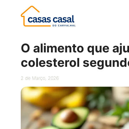
Saltar
para
o
conteúdo
O alimento que aju
colesterol segund
2 de Março, 2026