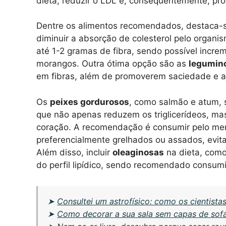
dieta, reduzir o LDL e, consequentemente, pro
Dentre os alimentos recomendados, destaca-
diminuir a absorção de colesterol pelo organ
até 1-2 gramas de fibra, sendo possível incr
morangos. Outra ótima opção são as
legumin
em fibras, além de promoverem saciedade e aj
Os
peixes gordurosos
, como salmão e atum, 
que não apenas reduzem os triglicerídeos, ma
coração. A recomendação é consumir pelo me
preferencialmente grelhados ou assados, evit
Além disso, incluir
oleaginosas
na dieta, como
do perfil lipídico, sendo recomendado consumi
➤
Consultei um astrofísico: como os cientist
➤
Como decorar a sua sala sem capas de sof