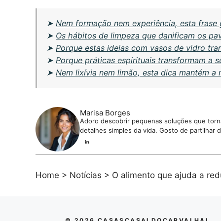
➤
Nem formação nem experiência, esta frase g
➤
Os hábitos de limpeza que danificam os pa
➤
Porque estas ideias com vasos de vidro tr
➤
Porque práticas espirituais transformam a 
➤
Nem lixívia nem limão, esta dica mantém a
Marisa Borges
Adoro descobrir pequenas soluções que tornam
detalhes simples da vida. Gosto de partilhar
Home
>
Notícias
>
O alimento que ajuda a redu
© 2026 CASASCASALDOCARVALHAL