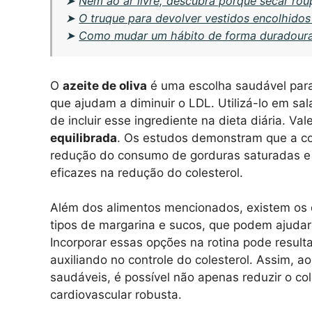
➤
Nem ao ar livre, descubra porque secar ro
➤
O truque para devolver vestidos encolhidos
➤
Como mudar um hábito de forma duradoura
O
azeite de oliva
é uma escolha saudável para
que ajudam a diminuir o LDL. Utilizá-lo em sa
de incluir esse ingrediente na dieta diária. V
equilibrada
. Os estudos demonstram que a com
redução do consumo de gorduras saturadas e t
eficazes na redução do colesterol.
Além dos alimentos mencionados, existem os 
tipos de margarina e sucos, que podem ajudar 
Incorporar essas opções na rotina pode result
auxiliando no controle do colesterol. Assim, a
saudáveis, é possível não apenas reduzir o 
cardiovascular robusta.