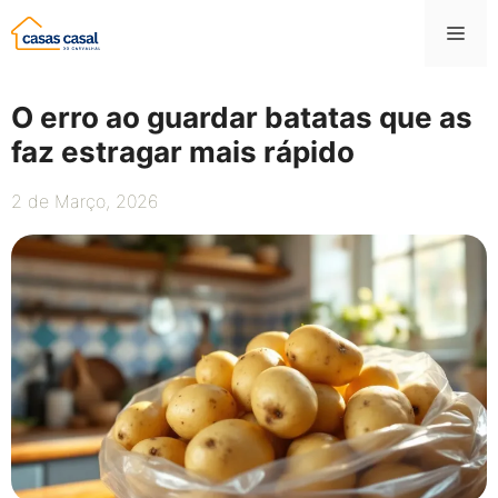
Saltar
Me
para
o
conteúdo
O erro ao guardar batatas que as
faz estragar mais rápido
2 de Março, 2026