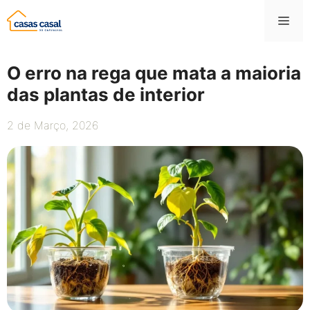
Saltar
Me
para
o
conteúdo
O erro na rega que mata a maioria
das plantas de interior
2 de Março, 2026