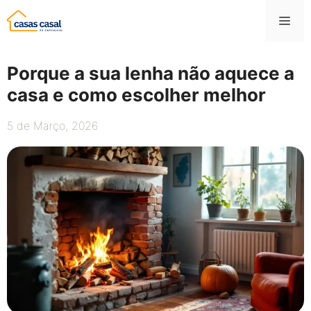
Saltar
Me
para
o
conteúdo
Porque a sua lenha não aquece a
casa e como escolher melhor
5 de Março, 2026