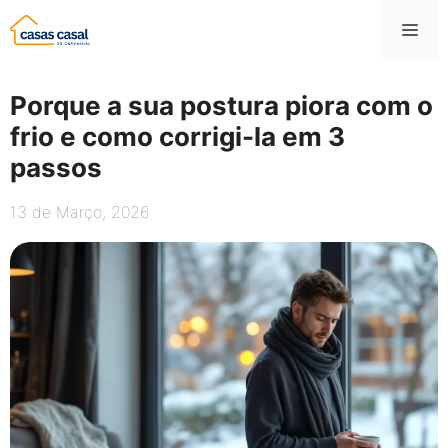
Saltar
Me
para
o
conteúdo
Porque a sua postura piora com o
frio e como corrigi-la em 3
passos
13 de Março, 2026