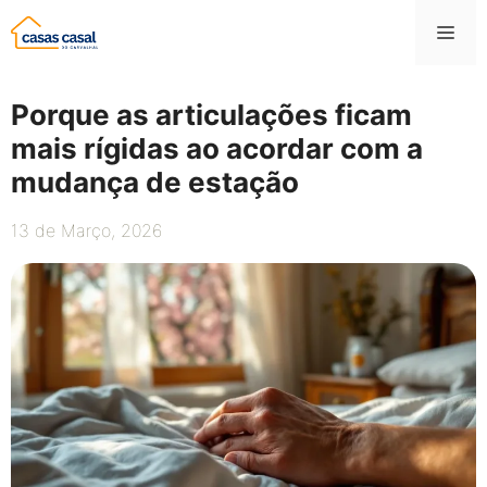
Saltar
Me
para
o
conteúdo
Porque as articulações ficam
mais rígidas ao acordar com a
mudança de estação
13 de Março, 2026