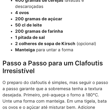
400 gramas de cerejas
lavadas e
descaroçadas
4 ovos
200 gramas de açúcar
50 cl de leite
200 gramas de farinha
1 pitada de sal
2 colheres de sopa de Kirsch
(opcional)
Manteiga
para untar a forma
Passo a Passo para um Clafoutis
Irresistível
O preparo do clafoutis é simples, mas seguir o passo
a passo garante que a sobremesa tenha a textura
desejada. Primeiro, pré-aqueça o forno a 180°C.
Unte uma forma com manteiga. Em uma tigela, bata
os ovos e o açúcar até misturar bem. Adicione