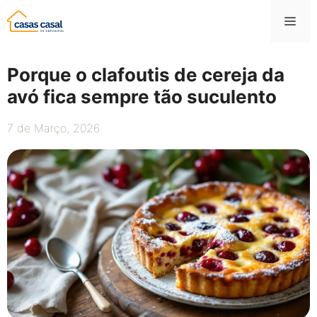
Saltar
Me
para
o
conteúdo
Porque o clafoutis de cereja da
avó fica sempre tão suculento
7 de Março, 2026