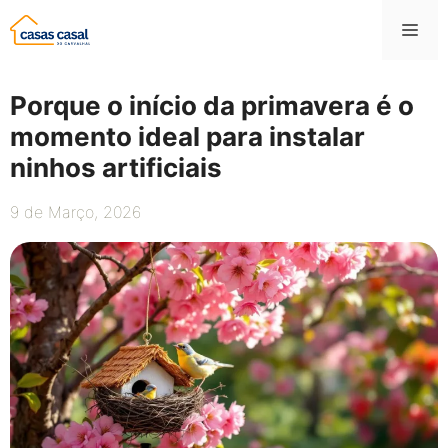
Saltar
Me
para
o
conteúdo
Porque o início da primavera é o
momento ideal para instalar
ninhos artificiais
9 de Março, 2026