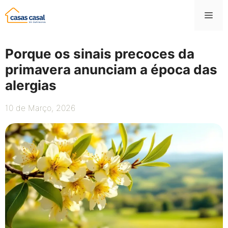
Saltar
Me
para
o
conteúdo
Porque os sinais precoces da
primavera anunciam a época das
alergias
10 de Março, 2026