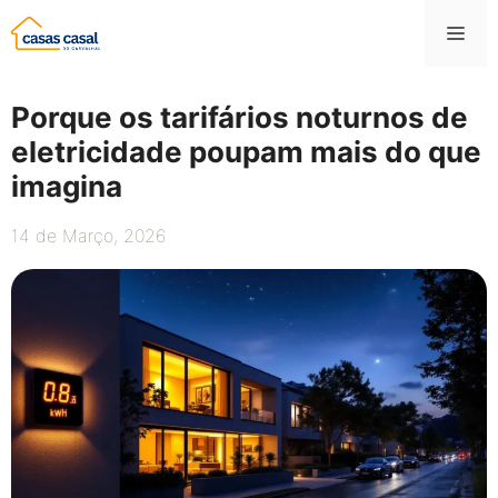
Saltar
Me
para
o
conteúdo
Porque os tarifários noturnos de
eletricidade poupam mais do que
imagina
14 de Março, 2026