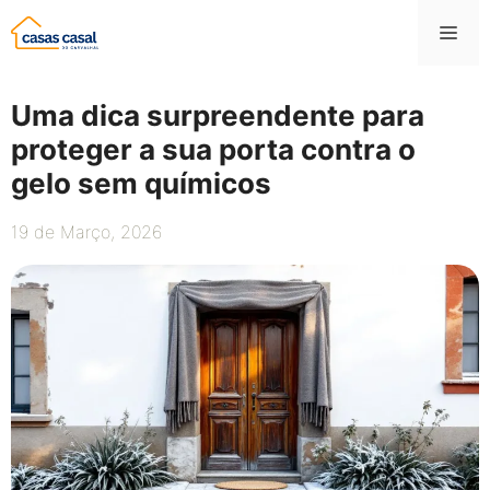
Saltar
Me
para
o
conteúdo
Uma dica surpreendente para
proteger a sua porta contra o
gelo sem químicos
19 de Março, 2026